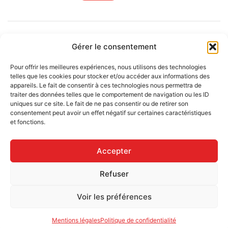
Restaurateur – Volailles de l’Européain
Gérer le consentement
8 Rue Joseph Jacquard 01000 Bourg-en-Bresse
Pour offrir les meilleures expériences, nous utilisons des technologies
commercial@france-select.fr
telles que les cookies pour stocker et/ou accéder aux informations des
04 74 22 13 55
appareils. Le fait de consentir à ces technologies nous permettra de
traiter des données telles que le comportement de navigation ou les ID
Horaires
uniques sur ce site. Le fait de ne pas consentir ou de retirer son
consentement peut avoir un effet négatif sur certaines caractéristiques
Du lundi au jeudi
8h-17h
et fonctions.
Vendredi
8h-13h30
Accepter
Refuser
Voir les préférences
© 2026 Gavand Prudent​​ . Tous droits réservés | Conception et réalisation
L&A communication |
Mentions légales
Politique de confidentialité
Mentions légales
Politique de confidentialité