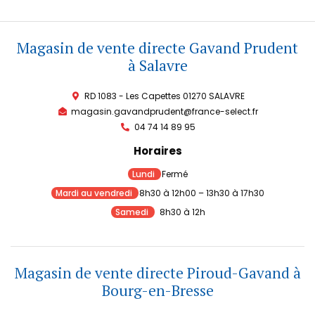
Magasin de vente directe Gavand Prudent
à Salavre
RD 1083 - Les Capettes 01270 SALAVRE
magasin.gavandprudent@france-select.fr
04 74 14 89 95​
Horaires
Lundi
Fermé
Mardi au vendredi
8h30 à 12h00 – 13h30 à 17h30
Samedi
8h30 à 12h
Magasin de vente directe Piroud-Gavand à
Bourg-en-Bresse