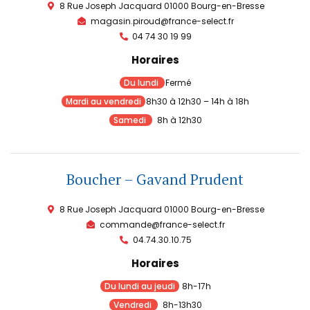
8 Rue Joseph Jacquard 01000 Bourg-en-Bresse
magasin.piroud@france-select.fr
04 74 30 19 99
Horaires
Du lundi
Fermé
Mardi au vendredi
8h30 à 12h30 – 14h à 18h
Samedi
8h à 12h30
Boucher – Gavand Prudent
8 Rue Joseph Jacquard 01000 Bourg-en-Bresse
commande@france-select.fr
04.74.30.10.75
Horaires
Du lundi au jeudi
8h-17h
Vendredi
8h-13h30