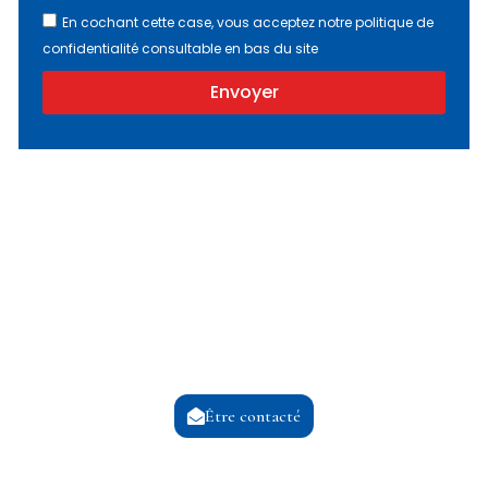
En cochant cette case, vous acceptez notre politique de
confidentialité consultable en bas du site
Envoyer
Alternative:
Nous contacter
Un besoin ? L’équipe Gavand Prudent vous
répond
Être contacté