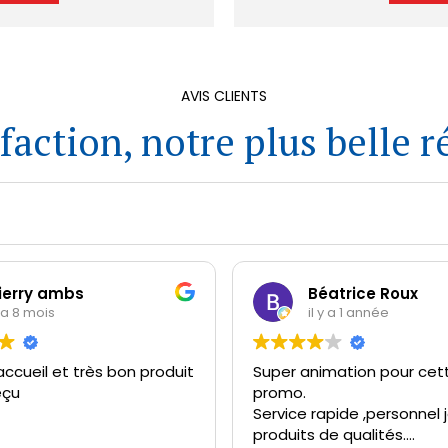
AVIS CLIENTS
sfaction, notre plus belle
ierry ambs
Béatrice Roux
y a 8 mois
il y a 1 année
accueil et très bon produit
Super animation pour cet
éçu
promo.
Service rapide ,personnel jo
produits de qualités.