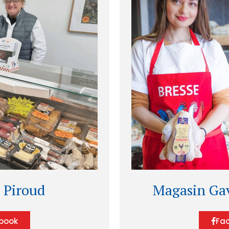
 Piroud
Magasin Ga
book
Fa