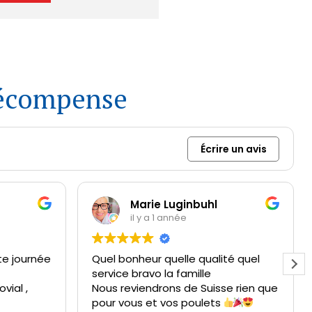
 récompense
Écrire un avis
Marie Luginbuhl
il y a 1 année
te journée
Quel bonheur quelle qualité quel
service bravo la famille
vial ,
Nous reviendrons de Suisse rien que
pour vous et vos poulets