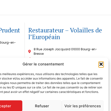
Prudent
Restaurateur – Volailles de
l’Européain
 Bourg-en-
8 Rue Joseph Jacquard 01000 Bourg-en-
Bresse
commercial@france-select.fr
Gérer le consentement
04 74 22 13 55
Horaires
les meilleures expériences, nous utilisons des technologies telles que les
 stocker et/ou accéder aux informations des appareils. Le fait de consentir
Du lundi au jeudi
8h-17h
ologies nous permettra de traiter des données telles que le comportement
Vendredi
8h-13h30
n ou les ID uniques sur ce site. Le fait de ne pas consentir ou de retirer son
 peut avoir un effet négatif sur certaines caractéristiques et fonctions.
cepter
Refuser
Voir les préférences