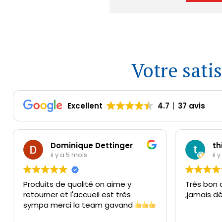
Votre sati
Excellent
4.7
37 avis
Dominique Dettinger
th
il y a 5 mois
il 
Produits de qualité on aime y
Très bon 
retourner et l'accueil est très
,jamais d
sympa merci la team gavand