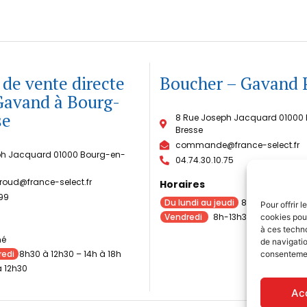
de vente directe
Boucher – Gavand 
Gavand à Bourg-
se
8 Rue Joseph Jacquard 01000
Bresse
commande@france-select.fr
ph Jacquard 01000 Bourg-en-
04.74.30.10.75
roud@france-select.fr
Horaires
 99
Du lundi au jeudi
8h-17h
Pour offrir 
Vendredi
8h-13h30
cookies pour
à ces techn
mé
de navigatio
redi
8h30 à 12h30 – 14h à 18h
consentement
 12h30
Ac