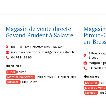
Magasin de vente directe
Magasin 
Gavand Prudent à Salavre
Piroud-
en-Bres
RD 1083 - Les Capettes 01270 SALAVRE
magasin.gavandprudent@france-select.fr
8 Rue Jose
04 74 14 89 95​
Bresse
magasin.pi
Horaires
04 74 30 19
Lundi
Fermé
Horaires
Mardi au vendredi
8h30 à 12h00 – 13h30 à 17h30
Samedi
8h30 à 12h
Du lundi
Fer
Mardi au vend
Samedi
8h à