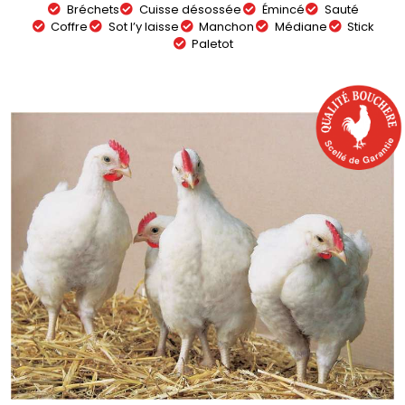
Bréchets
Cuisse désossée
Émincé
Sauté
Coffre
Sot l’y laisse
Manchon
Médiane
Stick
Paletot