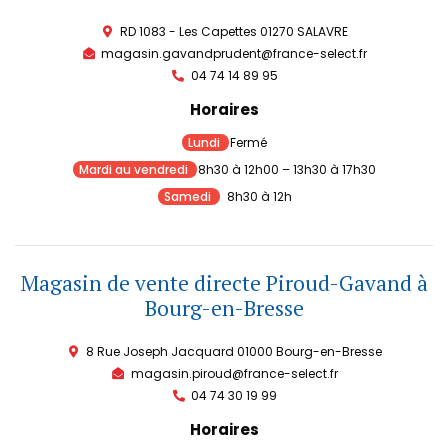
RD 1083 - Les Capettes 01270 SALAVRE
magasin.gavandprudent@france-select.fr
04 74 14 89 95​
Horaires
Lundi
Fermé
Mardi au vendredi
8h30 à 12h00 – 13h30 à 17h30
Samedi
8h30 à 12h
Magasin de vente directe Piroud-Gavand à
Bourg-en-Bresse
8 Rue Joseph Jacquard 01000 Bourg-en-Bresse
magasin.piroud@france-select.fr
04 74 30 19 99
Horaires