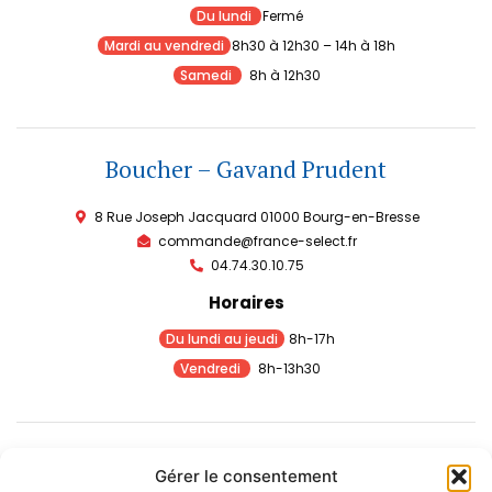
Du lundi
Fermé
Mardi au vendredi
8h30 à 12h30 – 14h à 18h
Samedi
8h à 12h30
Boucher – Gavand Prudent
8 Rue Joseph Jacquard 01000 Bourg-en-Bresse
commande@france-select.fr
04.74.30.10.75
Horaires
Du lundi au jeudi
8h-17h
Vendredi
8h-13h30
Restaurateur – Volailles de l’Européain
Gérer le consentement